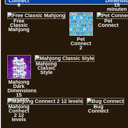
Connect
Dimensi
6
15
minuten
Free
Pet
Classic
Connect
Mahjong
Pet
Connect
2
Mahjong
Classic
Style
Mahjong
Dark
Dimensions
15
minuten
Mahjong
Bug
Connect
Connect
2 12
levels