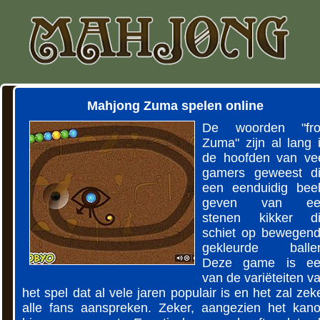
Mahjong Zuma spelen online
De woorden "fro
Zuma" zijn al lang 
de hoofden van ve
gamers geweest d
een eenduidig bee
geven van ee
stenen kikker d
schiet op bewegen
gekleurde balle
Deze game is ee
van de variëteiten v
het spel dat al vele jaren populair is en het zal zek
alle fans aanspreken. Zeker, aangezien het kan