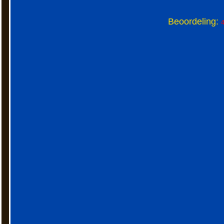
Beoordeling:
4