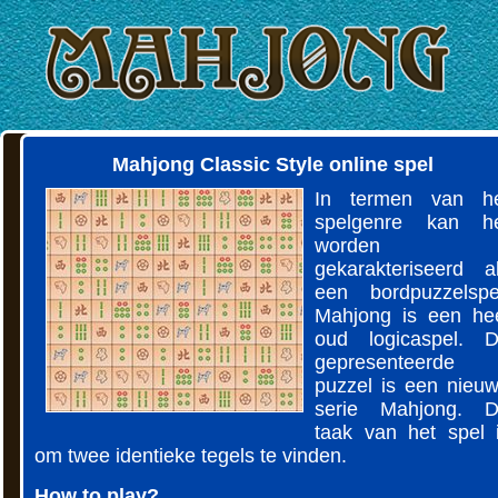
Mahjong Classic Style online spel
In termen van h
spelgenre kan h
worden
gekarakteriseerd a
een bordpuzzelspe
Mahjong is een he
oud logicaspel. 
gepresenteerde
puzzel is een nieu
serie Mahjong. 
taak van het spel 
om twee identieke tegels te vinden.
How to play?