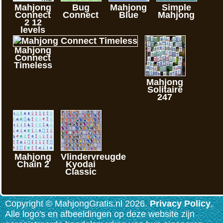
Mahjong
Bug
Mahjong
Simple
Connect
Connect
Blue
Mahjong
2 12
levels
Mahjong
Connect
Timeless
Mahjong
Solitaire
247
Mahjong
Vlindervreugde
Chain 2
Kyodai
Classic
Copyright © MahjongGratis.nl 2026.
Privacy Policy
.
Alle logo's en afbeeldingen op deze website zijn