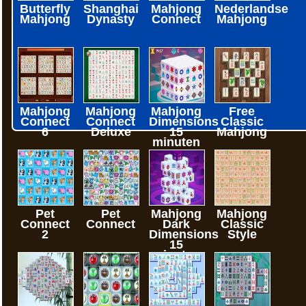
Butterfly
Shanghai
Mahjong
Nederlandse
Mahjong
Dynasty
Connect
Mahjong
Mahjong
Mahjong
Mahjong
Free
Connect
Connect
Dimensions
Classic
6
Deluxe
15
Mahjong
minuten
Pet
Pet
Mahjong
Mahjong
Connect
Connect
Dark
Classic
2
Dimensions
Style
15
minuten