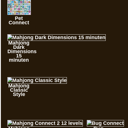
Pet
Connect
Mahjong
Dark
Dimensions
15
minuten
Mahjong
Classic
Style