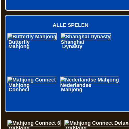
ALLE SPELEN
Butterfly
Shanghai
Mahjong
Dynasty
Mahjong
Nederlandse
Connect
Mahjong
Mahjong
Mahjong