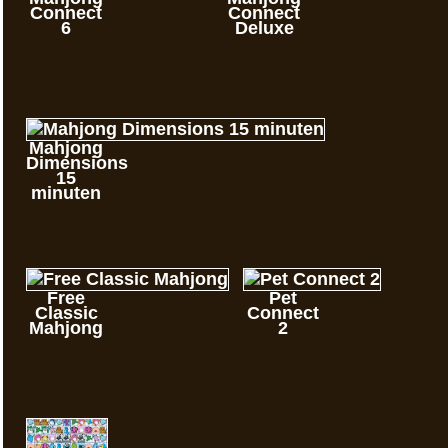
Connect
Connect
6
Deluxe
Mahjong
Dimensions
15
minuten
Free
Pet
Classic
Connect
Mahjong
2