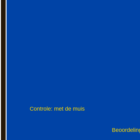
Controle: met de muis
Beoordelin