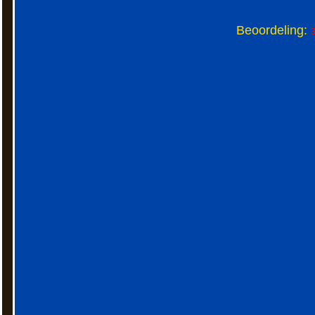
Beoordeling:
3