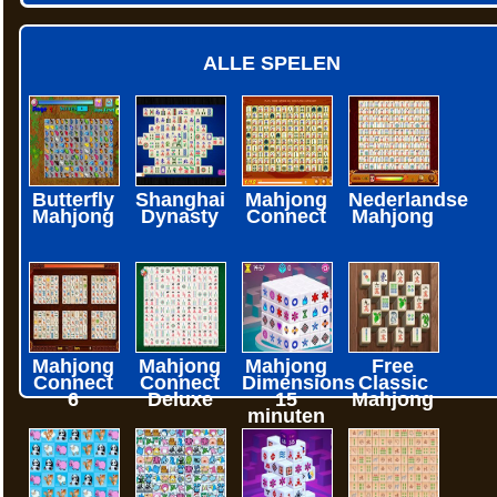
ALLE SPELEN
Butterfly
Shanghai
Mahjong
Nederlandse
Mahjong
Dynasty
Connect
Mahjong
Mahjong
Mahjong
Mahjong
Free
Connect
Connect
Dimensions
Classic
6
Deluxe
15
Mahjong
minuten