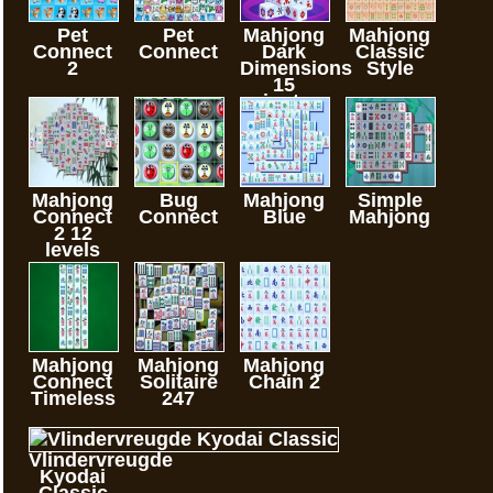
Pet
Pet
Mahjong
Mahjong
Connect
Connect
Dark
Classic
2
Dimensions
Style
15
minuten
Mahjong
Bug
Mahjong
Simple
Connect
Connect
Blue
Mahjong
2 12
levels
Mahjong
Mahjong
Mahjong
Connect
Solitaire
Chain 2
Timeless
247
Vlindervreugde
Kyodai
Classic