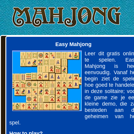
Easy Mahjong
Leer dit gratis onli
te spelen. Eas
Mahjong is hee
eenvoudig. Vanaf h
begin ziet de spel
hoe goed te handel
in deze solitaire; vo
de game zie je e
kleine demo, die z
besteden aan d
geheimen van he
spel.
How to play?