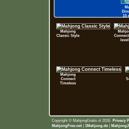
M
Dim
15 
Mahjong
Mahjo
Classic Style
Connect
level
Mahjong
Connect
S
Timeless
Copyright © MahjongGratis.nl 2026.
Privacy 
MahjongFree.net
|
1Mahjong.de
|
MahjongJ