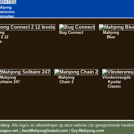
ahjong
ensions
minuten
ng
Bug Connect
Mahjong
 2 12
Blue
s
Mahjong
Mahjong
Vlindervreugde
olitaire 247
Chain 2
Kyodai
Classic
Policy
. Alle logo's en afbeeldingen op deze website zijn geregistreerde hand
uegos.net
|
JeuxMahjongGratuit.com
|
Gry-Mahjong.com