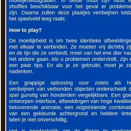
moeilijkheidsgraden. In beide modi zijn hints 
shuffles beschikbaar voor het geval er problem
zijn. Daarna zullen deze plaatjes verdwijnen totd
het speelveld leeg raakt.
How to play?
De moeilijkheid is om twee identieke afbeelding
met elkaar te verbinden. Ze moeten vrij dichtbij zi
en de lijn die ze verbindt, moet van het ene dier na
het andere gaan. Als u problemen ondervindt, zijn 
een paar tips. En als je ze gebruikt, moet je ze
nadenken.
Een grappige oplossing voor zoiets als h
verdwijnen van verbonden objecten onderscheidt d
spel gunstig van honderden vergelijkbare. Een go
ontworpen interface, afbeeldingen van hoge kwalitei
betoverende animatie, een oogstrelende combinat
van een gekleurde achtergrond en heldere tint
laten je niet onverschillig.
Het is noodzakelijk om de dieren te marker