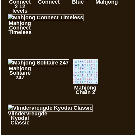
Connect
Connect
Blue
Mahjong
2 12
levels
Mahjong
Connect
Timeless
Mahjong
Solitaire
247
Mahjong
Chain 2
Vlindervreugde
Kyodai
Classic