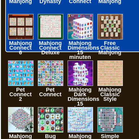
Mahjong
Dynasty
Connect
Mahjong
Mahjong
Mahjong
Mahjong
Free
Connect
Connect
Dimensions
Classic
6
Deluxe
15
Mahjong
minuten
Pet
Pet
Mahjong
Mahjong
Connect
Connect
Dark
Classic
2
Dimensions
Style
15
minuten
Mahjong
Bug
Mahjong
Simple