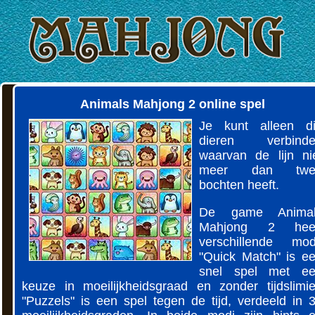
Animals Mahjong 2 online spel
Je kunt alleen d
dieren verbinde
waarvan de lijn ni
meer dan twe
bochten heeft.
De game Animal
Mahjong 2 heef
verschillende mod
"Quick Match" is e
snel spel met e
keuze in moeilijkheidsgraad en zonder tijdslimie
"Puzzels" is een spel tegen de tijd, verdeeld in 