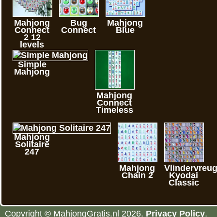
Mahjong
Bug
Mahjong
Connect
Connect
Blue
2 12
levels
Simple
Mahjong
Mahjong
Connect
Timeless
Mahjong
Solitaire
247
Mahjong
Vlindervreu
Chain 2
Kyodai
Classic
Copyright © MahjongGratis.nl 2026.
Privacy Policy
.