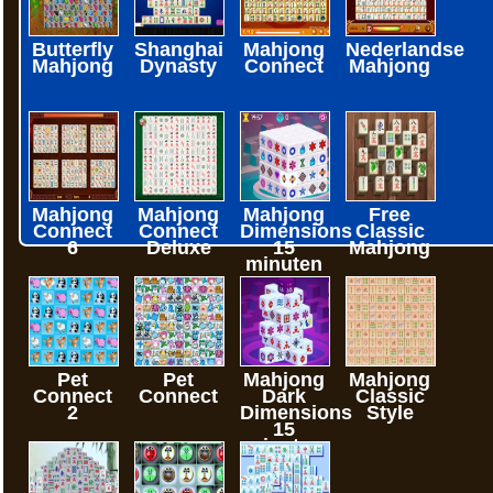
Butterfly
Shanghai
Mahjong
Nederlandse
Mahjong
Dynasty
Connect
Mahjong
Mahjong
Mahjong
Mahjong
Free
Connect
Connect
Dimensions
Classic
6
Deluxe
15
Mahjong
minuten
Pet
Pet
Mahjong
Mahjong
Connect
Connect
Dark
Classic
2
Dimensions
Style
15
minuten